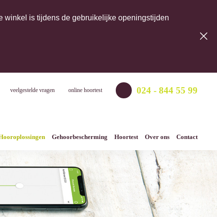
winkel is tijdens de gebruikelijke openingstijden
024 - 844 55 99
veelgestelde vragen
online hoortest
Hooroplossingen
Gehoorbescherming
Hoortest
Over ons
Contact