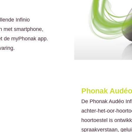
lende Infinio
th met smartphone,
met de myPhonak app.
varing.
Phonak Audéo 
De Phonak Audéo Infi
achter-het-oor-hoorto
hoortoestel is ontwik
spraakverstaan, gelu