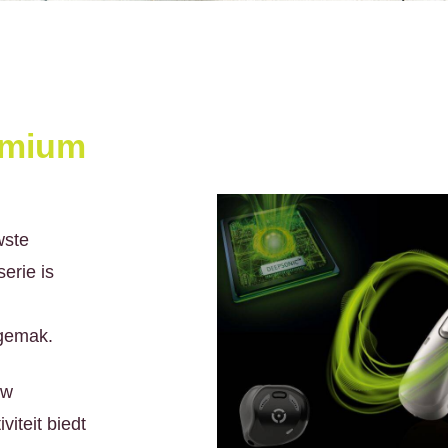
emium
wste
erie is
sgemak.
uw
iteit biedt