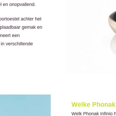
l en onopvallend.
oortoestel achter het
 oplaadbaar gemak en
ineert een
in verschillende
Welke Phonak I
Welk Phonak Infinio h