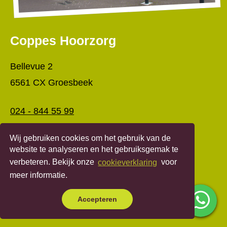
Coppes Hoorzorg
Bellevue 2
6561 CX Groesbeek
024 - 844 55 99
groesbeek@coppeshoorzorg.nl
Wij gebruiken cookies om het gebruik van de
website te analyseren en het gebruiksgemak te
Maandag
Op afspraak
verbeteren. Bekijk onze
cookieverklaring
voor
meer informatie.
Di t/m vr
9:00 - 17.30
Zaterdag
Gesloten
Accepteren