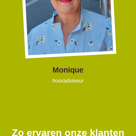
Monique
hooradviseur
Zo ervaren onze klanten