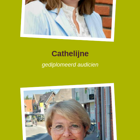
Cathelijne
gediplomeerd audicien