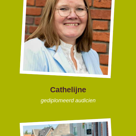
Cathelijne
gediplomeerd audicien