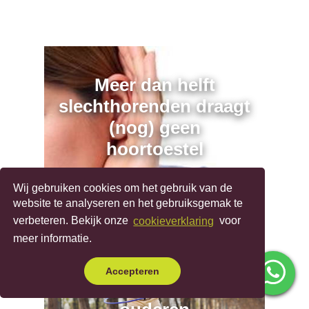
Meer dan helft
slechthorenden draagt
(nog) geen
hoortoestel
Wij gebruiken cookies om het gebruik van de
Bekijk artikel
website te analyseren en het gebruiksgemak te
verbeteren. Bekijk onze
cookieverklaring
voor
meer informatie.
Hoortoestellen zorgen
Accepteren
voor betere balans bij